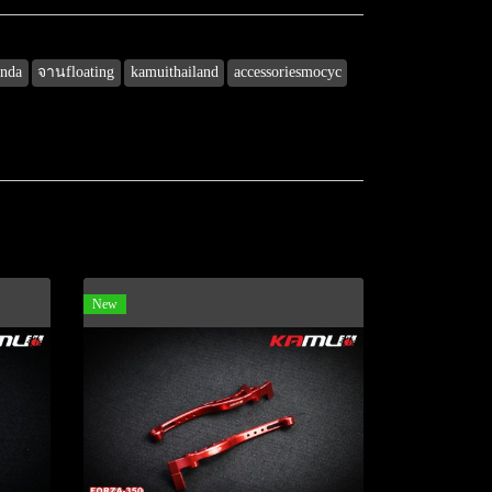
nda
จานfloating
kamuithailand
accessoriesmocyc
New