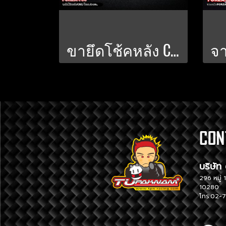
ขายึดโช้คหลัง CNC โหลด 2 CM. สำหรับ FORZA-750
บริ
296 หม
10280
โทร.02-7