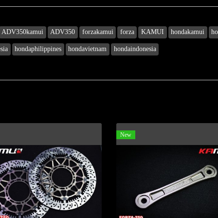
ADV350kamui
ADV350
forzakamui
forza
KAMUI
hondakamui
ho
sia
hondaphilippines
hondavietnam
hondaindonesia
New