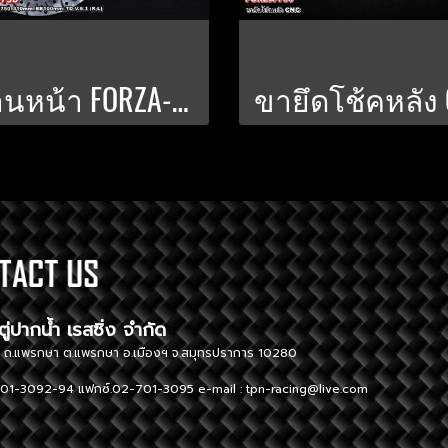
จานหน้า FORZA-750 310 มิล. TD-V9.1 สำหรับปั๊ม BREMBO
ษัท ตู่ปากน้ำ เรสซิ่ง จำกัด TUPAK
ู่ 1 ถ.แพรกษา ต.แพรกษา อ.เมืองฯ จ.สมุทรปราการ 10280 296 Moo
01-3092-94 แฟกซ์.02-701-3095 e-mail :
tpn-racing@live.com
Tel. 02-