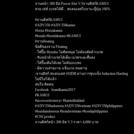
จานหน้า 300 มิล.Power-Slot V.3จานดิสก์KAMUI
สวย เท่ห์ เบรคได้ดี... สแตนเลสใบจาน ญี่ปุ่น 100%
#จานดิสก์KAMUI
#ADV350 #ADV350kamui
#forza #forzakamui
#honda #hondakamui #KAMUI
#จานfloating
ข้อดีของจาน Floating
- ใส่ปั๊ม Brembo ไม่ติดหมุด ไม่ต้องตัดผ้าเบรค
- จับหน้าผ้าเบรคได้เต็ม เบรคระยะสั้นลง
- ใส่ปั๊มเดิมได้เลย ไม่ต้องแปลง
- มีความสวยงาม แข็งแรง ทนทาน
-จานดิสก์ สแตนเลส 410DB ผ่านการชุบแข็ง Induction Harding
ไม่มีไม่ได้แล้ว
สนใจ ติดต่อ
Facebook : brandkamui2017
#KAMUI
#accessoriesmocyc #kamuithailand
#ADV350indonesia #ADV350vietnam #ADV350philippines
#hondaindonesia #hondavietnam #hondaphilippines
#CNCproduct
จานดิสก์หน้า 300 มิล V.3 ราคา​ 4,000 บาท