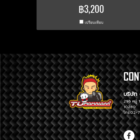
฿3,200
เปรียบเทียบ
บริ
296 หม
10280
โทร.02-7