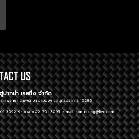
ษัท ตู่ปากน้ำ เรสซิ่ง จำกัด TUPAK
ู่ 1 ถ.แพรกษา ต.แพรกษา อ.เมืองฯ จ.สมุทรปราการ 10280 296 Moo
01-3092-94 แฟกซ์.02-701-3095 e-mail :
tpn-racing@live.com
Tel. 02-