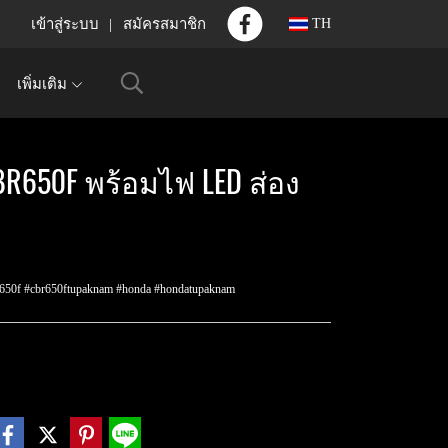
เข้าสู่ระบบ
สมัครสมาชิก
TH
เพิ่มเติม
CBR650F พร้อมไฟ LED ส่อง
r650f #cbr650ftupaknam #honda #hondatupaknam