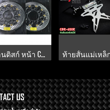
จานดิสก์ หน้า CBR650R 310 มิล. POWER-SLOT V.2