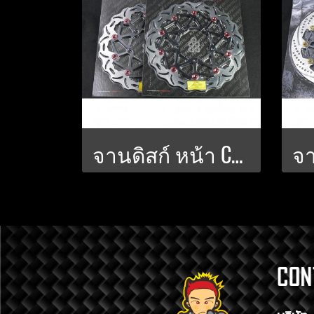
จานดิสก์ หน้า CBR650R 330 มิล. POWER-SLOT V.3