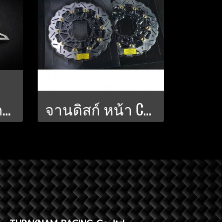
ท้ายสั้นแม่เหล็กพับได้ CBR650R
จานดิสก์ หน้า CBR650R 310 มิล. POWER-SLOT V.1