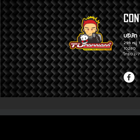
บริ
296 หม
10280
โทร.02-7