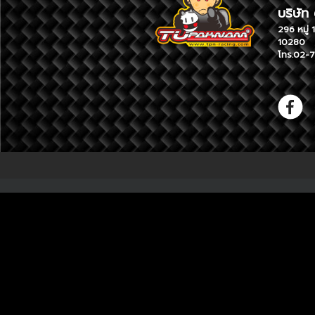
บริ
296 หม
10280
โทร.02-7