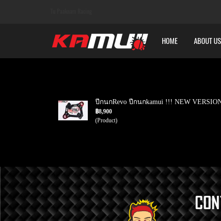
Tu Paaknam Racing
HOME
ABOUT US
ปีกนกRevo ปีกนกkamui !!! NEW VERSION
฿8,900
(Product)