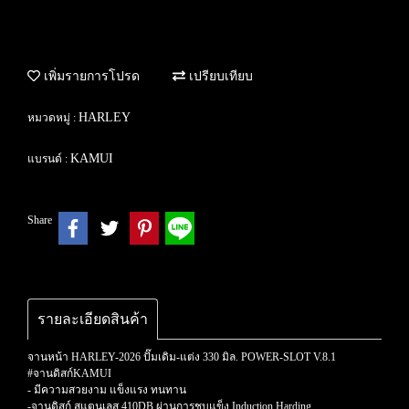
เพิ่มรายการโปรด
เปรียบเทียบ
HARLEY
หมวดหมู่ :
KAMUI
แบรนด์ :
Share
รายละเอียดสินค้า
จานหน้า HARLEY-2026 ปั๊มเดิม-แต่ง 330 มิล. POWER-SLOT V.8.1
#จานดิสก์KAMUI
- มีความสวยงาม แข็งแรง ทนทาน
-จานดิสก์ สแตนเลส 410DB ผ่านการชุบแข็ง Induction Harding