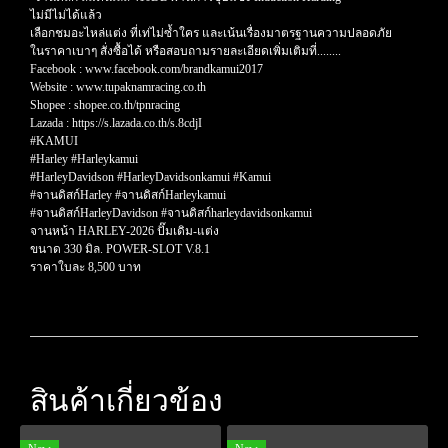
ไม่มีไม่ได้แล้ว
เลือกชมอะไหล่แต่ง ที่เท่ไม่ซ้ำใคร และเน้นเรื่องมาตรฐานความปลอดภัย
ในราคาเบาๆ สั่งซื้อได้ หรือสอบถามรายละเอียดเพิ่มเติมที่........
Facebook : www.facebook.com/brandkamui2017
Website : www.tupaknamracing.co.th
Shopee : shopee.co.th/tpnracing
Lazada : https://s.lazada.co.th/s.8cdjI
#KAMUI
#Harley #Harleykamui
#HarleyDavidson #HarleyDavidsonkamui #Kamui
#จานดิสก์Harley #จานดิสก์Harleykamui
#จานดิสก์HarleyDavidson #จานดิสก์harleydavidsonkamui
จานหน้า HARLEY-2026 ปั๊มเดิม-แต่ง
ขนาด 330 มิล. POWER-SLOT V.8.1
ราคาใบละ 8,500 บาท
สินค้าเกี่ยวข้อง