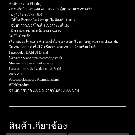
ข้อดีของจาน Floating
- จานดิสก์ สแตนเลส 410DB จาก ญี่ปุ่น ผ่านการชุบแข็ง
- อลูมิเนียม 7075 T651
- ใส่ปั๊ม Brembo ไม่ติดหมุด ไม่ต้องตัดผ้าเบรค
- จับหน้าผ้าเบรคได้เต็ม เบรคระยะสั้นลง
- มีความสวยงาม แข็งแรง ทนทาน
ไม่มีไม่ได้แล้ว
เลือกชมอะไหล่แต่ง ที่เท่ไม่ซ้ำใคร และเน้นเรื่องมาตรฐานความปลอดภัย
ในราคาเบาๆ สั่งซื้อได้ หรือสอบถามรายละเอียดเพิ่มเติมที่........
Facebook : KAMUI Brand
Website : www.tupaknamracing.co.th
Shopee : shopee.co.th/tpnracing
Lazada : https://s.lazada.co.th/s.8cdjI
#KAMUI
#accessoriesmocyc #kamuithailand
#CNCproduct
จานหน้าขนาด 230 มิล. ราคาใบละ 3,700 บาท
สินค้าเกี่ยวข้อง