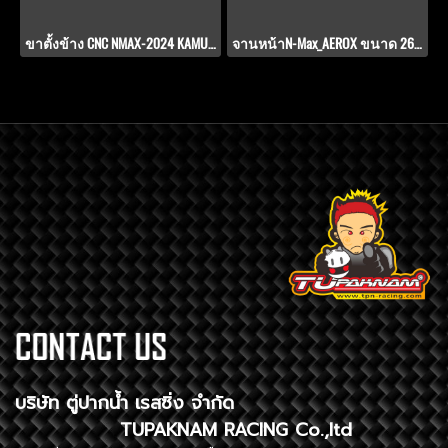
ขาตั้งข้าง CNC NMAX-2024 KAMUI 2-Tone V.1
จานหน้าN-Max_AEROX ขนาด 267 มิล. TD-V.9.1
บริษัท ตู่ปากน้ำ เรสซิ่ง จำกัด
TUPAKNAM RACING Co.,ltd