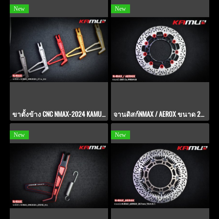
New
New
ขาตั้งข้าง CNC NMAX-2024 KAMUI V.2
จานดิสก์NMAX / AEROX ขนาด 267 มิล PWS-V.9
New
New