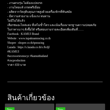
- งานตรงรุ่น ไม่ต้องแปลงรถ
- งานไทยแท้ เกรดพรีเมี่ยม
- ผลิตจากวัตถุดิบคุณภาพสูงด้วยเครื่องจักรที่ทันสมัย
- มีความสวยงาม แข็งแรง ทนทาน
ไม่มีไม่ได้แล้ว
เลือกชมอะไหล่แต่ง ที่เท่ไม่ซ้ำใคร และเน้นเรื่องมาตรฐานความปลอดภัย
ในราคาเบาๆ สั่งซื้อได้ หรือสอบถามรายละเอียดเพิ่มเติมที่........
Facebook : KAMUI Brand
Website : www.tupaknamracing.co.th
Shopee : shopee.co.th/tpnracing
Lazada : https://s.lazada.co.th/s.8cdjI
#KAMUI
#accessoriesmocyc #kamuithailand
#cncproduction
ราคา 650 บาท
สินค้าเกี่ยวข้อง
New
New