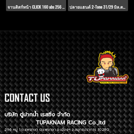
จานดิสก์หน้า CLICK 160 abs 256 มิล. PWS V.2
ปลายแฮนด์ 2-Tone 31/29 มิล.ตรงรุ่น GIORNO+ / CLICK-160
บริษัท ตู่ปากน้ำ เรสซิ่ง จำกัด
TUPAKNAM RACING Co.,ltd
296 หมู่ 1 ถ.แพรกษา ต.แพรกษา อ.เมืองฯ จ.สมุทรปราการ 10280