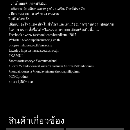
- งานไทยแท้ เกรดพรีเมี่ยม
- ผลิตจากวัตถุดิบคุณภาพสูงด้วยเครื่องจักรที่ทันสมัย
- มีความสวยงาม แข็งแรง ทนทาน
ไม่มีไม่ได้แล้ว
เลือกชมอะไหล่แต่ง ที่เท่ไม่ซ้ำใคร และเน้นเรื่องมาตรฐานความปลอดภัย
ในราคาเบาๆ สั่งซื้อได้ หรือสอบถามรายละเอียดเพิ่มเติมที่........
Facebook : www.facebook.com/brandkamui2017
Website : www.tupaknamracing.co.th
Shopee : shopee.co.th/tpnracing
Lazada : https://s.lazada.co.th/s.8cdjI
#KAMUI
#accessoriesmocyc #kamuithailand
#Forza750indonesia #Forza750vietnam #Forza750philippines
#hondaindonesia #hondavietnam #hondaphilippines
#CNCproduct
ราคา 1,500 บาท
สินค้าเกี่ยวข้อง