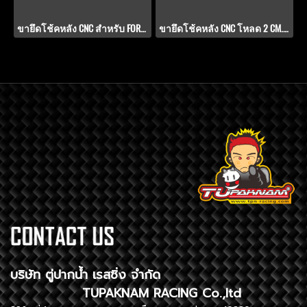
ขายึดโช้คหลัง CNC สำหรับ FORZA-750
ขายึดโช้คหลัง CNC โหลด 2 CM. สำหรับ FORZA-750
บริษัท ตู่ปากน้ำ เรสซิ่ง จำกัด
TUPAKNAM RACING Co.,ltd