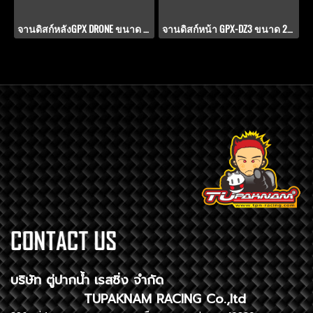
จานดิสก์หลังGPX DRONE ขนาด 220 มิล V.4. 2-TONE
จานดิสก์หน้า GPX-DZ3 ขนาด 250 มิล. PWS-V.5
บริษัท ตู่ปากน้ำ เรสซิ่ง จำกัด
TUPAKNAM RACING Co.,ltd