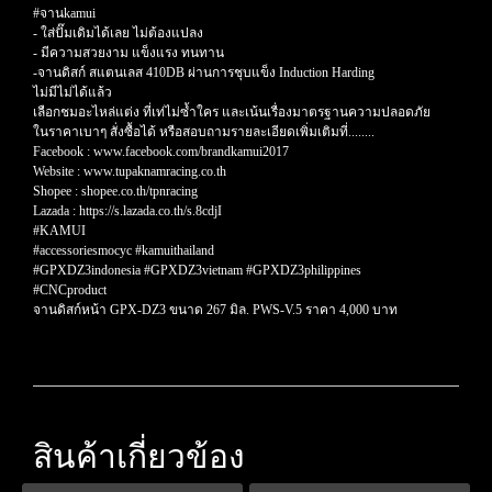
#จานkamui
- ใส่ปั๊มเดิมได้เลย ไม่ต้องแปลง
- มีความสวยงาม แข็งแรง ทนทาน
-จานดิสก์ สแตนเลส 410DB ผ่านการชุบแข็ง Induction Harding
ไม่มีไม่ได้แล้ว
เลือกชมอะไหล่แต่ง ที่เท่ไม่ซ้ำใคร และเน้นเรื่องมาตรฐานความปลอดภัย
ในราคาเบาๆ สั่งซื้อได้ หรือสอบถามรายละเอียดเพิ่มเติมที่........
Facebook : www.facebook.com/brandkamui2017
Website : www.tupaknamracing.co.th
Shopee : shopee.co.th/tpnracing
Lazada : https://s.lazada.co.th/s.8cdjI
#KAMUI
#accessoriesmocyc #kamuithailand
#GPXDZ3indonesia #GPXDZ3vietnam #GPXDZ3philippines
#CNCproduct
จานดิสก์หน้า GPX-DZ3 ขนาด 267 มิล. PWS-V.5 ราคา 4,000 บาท
สินค้าเกี่ยวข้อง