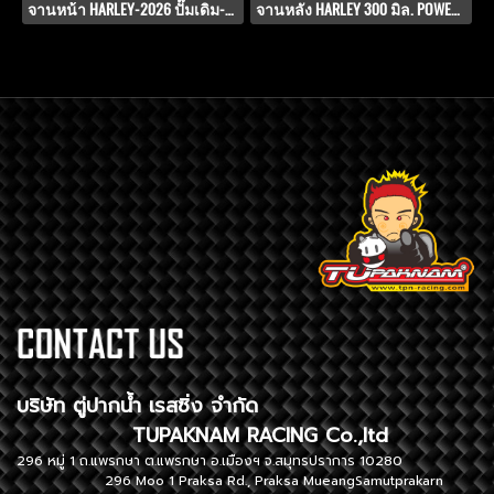
จานหน้า HARLEY-2026 ปั๊มเดิม-แต่ง ขนาด 330 มิล. PWS-V.8.1
จานหลัง HARLEY 300 มิล. POWER-SLOT V.8.1
บริษัท ตู่ปากน้ำ เรสซิ่ง จำกัด
TUPAKNAM RACING Co.,ltd
296 หมู่ 1 ถ.แพรกษา ต.แพรกษา อ.เมืองฯ จ.สมุทรปราการ 10280
296 Moo 1 Praksa Rd., Praksa MueangSamutprakarn