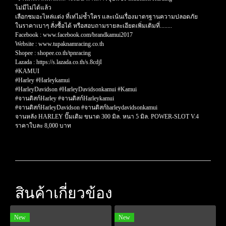
ไม่มีไม่ได้แล้ว
เลือกชมอะไหล่แต่ง ที่เท่ไม่ซ้ำใคร และเน้นเรื่องมาตรฐานความปลอดภัย
ในราคาเบาๆ สั่งซื้อได้ หรือสอบถามรายละเอียดเพิ่มเติมที่........
Facebook : www.facebook.com/brandkamui2017
Website : www.tupaknamracing.co.th
Shopee : shopee.co.th/tpnracing
Lazada : https://s.lazada.co.th/s.8cdjI
#KAMUI
#Harley #Harleykamui
#HarleyDavidson #HarleyDavidsonkamui #Kamui
#จานดิสก์Harley #จานดิสก์Harleykamui
#จานดิสก์HarleyDavidson #จานดิสก์harleydavidsonkamui
จานหลัง HARLEY ปั๊มเดิม ขนาด 300 มิล. หนา 5 มิล. POWER-SLOT V.4
ราคาใบละ 8,000 บาท
สินค้าเกี่ยวข้อง
New
New