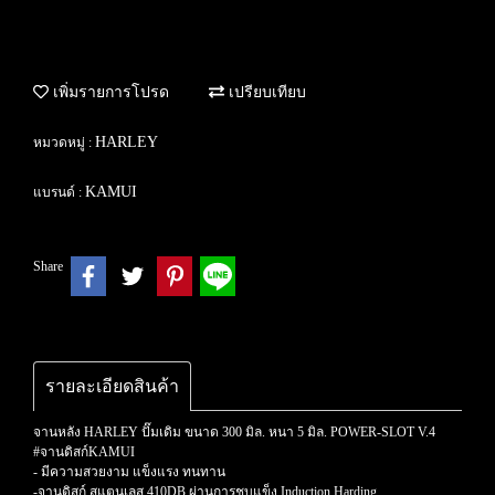
เพิ่มรายการโปรด
เปรียบเทียบ
HARLEY
หมวดหมู่ :
KAMUI
แบรนด์ :
Share
รายละเอียดสินค้า
จานหลัง HARLEY ปั๊มเดิม ขนาด 300 มิล. หนา 5 มิล. POWER-SLOT V.4
#จานดิสก์KAMUI
- มีความสวยงาม แข็งแรง ทนทาน
-จานดิสก์ สแตนเลส 410DB ผ่านการชุบแข็ง Induction Harding