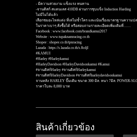
- มีความสวยงาม แข็งแรง ทนทาน
-จานดิสก์ สแตนเลส 410DB ผ่านการชุบแข็ง Induction Harding
ไม่มีไม่ได้แล้ว
เลือกชมอะไหล่แต่ง ที่เท่ไม่ซ้ำใคร และเน้นเรื่องมาตรฐานความป
ในราคาเบาๆ สั่งซื้อได้ หรือสอบถามรายละเอียดเพิ่มเติมที่........
Facebook : www.facebook.com/brandkamui2017
Website : www.tupaknamracing.co.th
Shopee : shopee.co.th/tpnracing
Lazada : https://s.lazada.co.th/s.8cdjI
#KAMUI
#Harley #Harleykamui
#HarleyDavidson #HarleyDavidsonkamui #Kamui
#จานดิสก์Harley #จานดิสก์Harleykamui
#จานดิสก์HarleyDavidson #จานดิสก์harleydavidsonkamui
จานหลัง HARLEY ปั๊มเดิม ขนาด 300 มิล. หนา 7มิล. POWER-SL
ราคาใบละ 8,000 บาท
สินค้าเกี่ยวข้อง