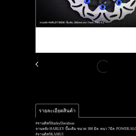
รายละเอียดสินค้า
#จานดิสก์HarleyDavidson
จานหลัง HARLEY ปั๊มเดิม ขนาด 300 มิล. หนา 7มิล. POWER-SL
#จานดิสก์KAMUI