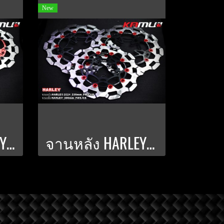
New
จานหน้า HARLEY-2026 ปั๊มเดิม-แต่ง ขนาด 330 มิล. PWS-V.8.1
จานหลัง HARLEY 300 มิล. POWER-SLOT V.8.1