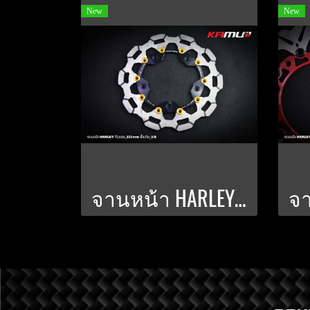
New
New
จานหน้า HARLEY ปั๊มเดิม ขนาด 320 มิล.จับนอก POWER-SLOT V.8