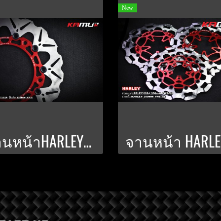
New
จานหน้าHARLEY-2024 สำหรับปั๊มเดิม ขนาด 320 มิล. PWS V-4.1