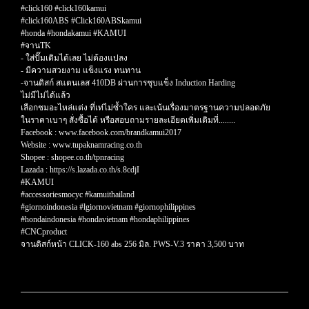
#click160 #click160kamui
#click160ABS #Click160ABSkamui
#honda #hondakamui #KAMUI
#จานTK
- ใส่ปั๊มเดิมได้เลย ไม่ต้องแปลง
- มีความสวยงาม แข็งแรง ทนทาน
-จานดิสก์ สแตนเลส 410DB ผ่านการชุบแข็ง Induction Harding
ไม่มีไม่ได้แล้ว
เลือกชมอะไหล่แต่ง ที่เท่ไม่ซ้ำใคร และเน้นเรื่องมาตรฐานความปลอดภัย
ในราคาเบาๆ สั่งซื้อได้ หรือสอบถามรายละเอียดเพิ่มเติมที่........
Facebook : www.facebook.com/brandkamui2017
Website : www.tupaknamracing.co.th
Shopee : shopee.co.th/tpnracing
Lazada : https://s.lazada.co.th/s.8cdjI
#KAMUI
#accessoriesmocyc #kamuithailand
#giornoindonesia #lgiornovietnam #giornophilippines
#hondaindonesia #hondavietnam #hondaphilippines
#CNCproduct
จานดิสก์หน้า CLICK-160 abs 256 มิล. PWS-V.3 ราคา 3,500 บาท