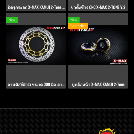
ปิดรูกระจก X-MAX KAMUI 2-Tone สีชมพู
ขาตั้งข้าง CNC X-MAX 2-TONE V.2
New
New
Best Seller
จานดิสก์xmax ขนาด 300 มิล ลาย TD-V.9.1
บูทล้อหน้า X-MAX KAMUI 2-Tone