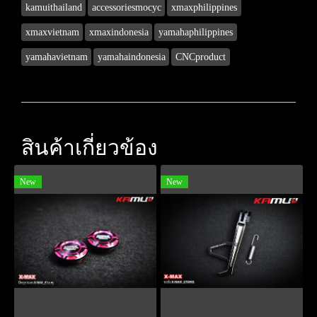
kamuithailand
accessoriesmocyc
xmaxphilippines
xmaxvietnam
xmaxindonesia
yamahaphilippines
yamahavietnam
yamahaindonesia
CNCproduct
สินค้าเกี่ยวข้อง
New
New