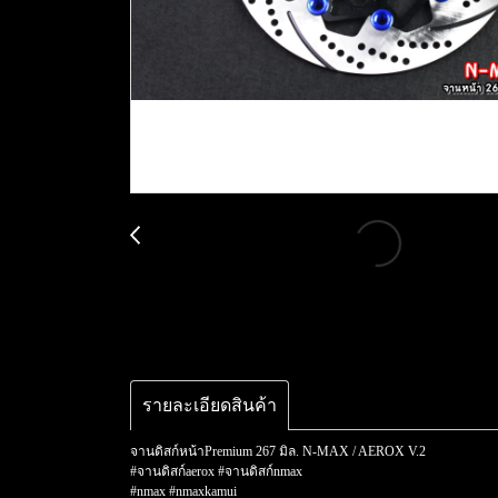
รายละเอียดสินค้า
จานดิสก์หน้าPremium 267 มิล. N-MAX / AEROX V.2
#จานดิสก์aerox #จานดิสก์nmax
#nmax #nmaxkamui