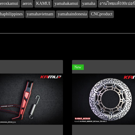
aeroxkamui
aerox
KAMUI
yamahakamui
yamaha
งานไทยแท้100เปอร์
haphilippines
yamahavietnam
yamahaindonesia
CNCproduct
New