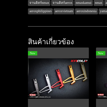
จานดิสก์nmax
จานดิสก์aerox
nmaxkamui
nmax
aeroxphilippines
aeroxvietnam
aeroxindonesia
yama
สินค้าเกี่ยวข้อง
New
New