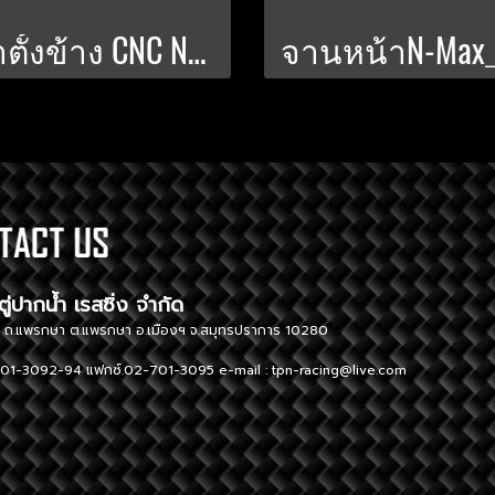
ขาตั้งข้าง CNC NMAX-2024 KAMUI 2-Tone V.1
ษัท ตู่ปากน้ำ เรสซิ่ง จำกัด TUPAK
ู่ 1 ถ.แพรกษา ต.แพรกษา อ.เมืองฯ จ.สมุทรปราการ 10280 296 Moo
01-3092-94 แฟกซ์.02-701-3095 e-mail :
tpn-racing@live.com
Tel. 02-