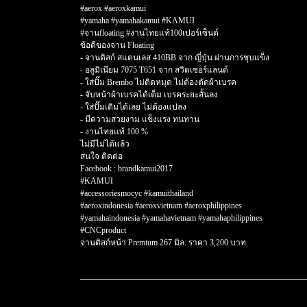
#aerox #aeroxkamui
#yamaha #yamahakamui #KAMUI
#จานfloating #งานไทยแท้100เปอร์เซ็นต์
ข้อดีของจาน Floating
- จานดิสก์ สแตนเลส 410BB จาก ญี่ปุ่น ผ่านการชุบแข็ง
- อลูมิเนียม 7075 T651 จาก สวิตเซอร์แลนด์
- ใส่ปั๊ม Brembo ไม่ติดหมุด ไม่ต้องตัดผ้าเบรค
- จับหน้าผ้าเบรคได้เต็ม เบรคระยะสั้นลง
- ใส่ปั๊มเดิมได้เลย ไม่ต้องแปลง
- มีความสวยงาม แข็งแรง ทนทาน
- งานไทยแท้ 100 %
ไม่มีไม่ได้แล้ว
สนใจ ติดต่อ
Facebook : brandkamui2017
#KAMUI
#accessoriesmocyc #kamuithailand
#aeroxindonesia #aeroxvietnam #aeroxphilippines
#yamahaindonesia #yamahavietnam #yamahaphilippines
#CNCproduct
จานดิสก์หน้า Premium 267 มิล. ราคา 3,200 บาท