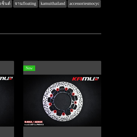
เซ็นต์
จานfloating
kamuithailand
accessoriesmocyc
New