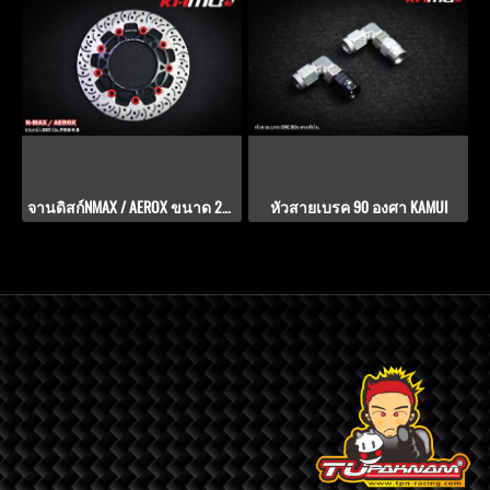
จานดิสก์NMAX / AEROX ขนาด 267 มิล PWS-V.9
หัวสายเบรค 90 องศา KAMUI