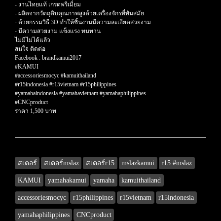
- งานไทยแท้ เกรดพรีเมี่ยม
- ผลิตจากวัตถุดิบคุณภาพสูงด้วยเครื่องจักรที่ทันสมัย
- ด้วยกรรมวิธี 3D ทำให้ชิ้นงานมีความละเอียดสวยงาม
- มีความสวยงาม แข็งแรง ทนทาน
ไม่มีไม่ได้แล้ว
สนใจ ติดต่อ
Facebook : brandkamui2017
#KAMUI
#accessoriesmocyc #kamuithailand
#r15indonesia #r15vietnam #r15philippines
#yamahaindonesia #yamahavietnam #yamahaphilippines
#CNCproduct
ราคา 1,500 บาท
สเตอร์
สเตอร์mslaz
สเตอร์r15
mslazkamui
r15 #mslaz
KAMUI
yamahakamui
yamaha
kamuithailand
accessoriesmocyc
r15philippines
r15vietnam
r15indonesia
yamahaphilippines
CNCproduct