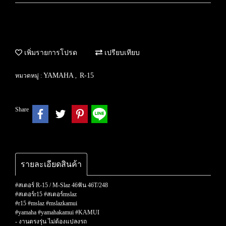
เพิ่มรายการโปรด
เปรียบเทียบ
YAMAHA
R-15
หมวดหมู่ :
,
Share
รายละเอียดสินค้า
#สเตอร์ R-15 / M-Slaz 46ฟัน 46T/248
#สเตอร์r15 #สเตอร์mslaz
#r15 #mslaz #mslazkamui
#yamaha #yamahakamui #KAMUI
- งานตรงรุ่น ไม่ต้องแปลงรถ