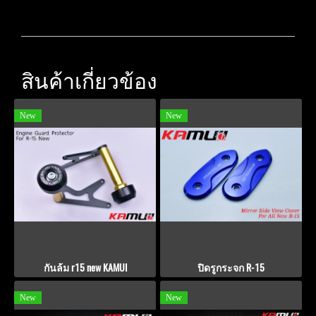
สินค้าเกี่ยวข้อง
New
New
กันล้ม r15 new KAMUI
ปิดรูกระจก R-15
New
New