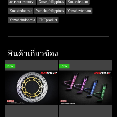
accessoriesmocyc
Xmaxphilippines
Xmaxvietnam
Xmaxindonesia
Yamahaphilippines
Yamahavietnam
Yamahaindonesia
CNCproduct
สินค้าเกี่ยวข้อง
New
New