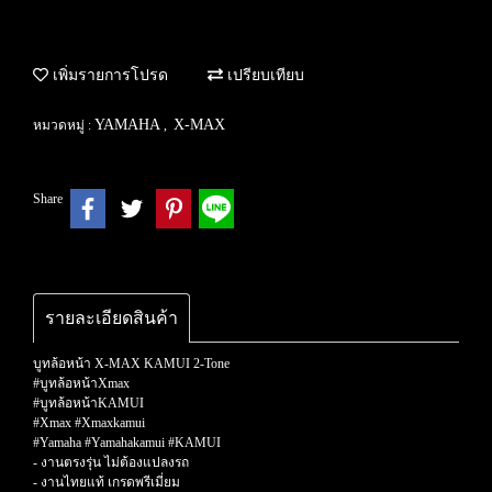
เพิ่มรายการโปรด
เปรียบเทียบ
YAMAHA
X-MAX
หมวดหมู่ :
,
Share
รายละเอียดสินค้า
บูทล้อหน้า X-MAX KAMUI 2-Tone
#บูทล้อหน้าXmax
#บูทล้อหน้าKAMUI
#Xmax #Xmaxkamui
#Yamaha #Yamahakamui #KAMUI
- งานตรงรุ่น ไม่ต้องแปลงรถ
- งานไทยแท้ เกรดพรีเมี่ยม