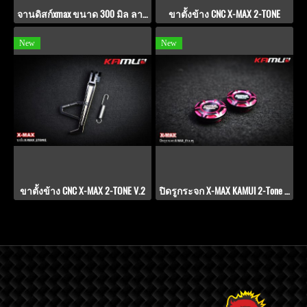
จานดิสก์xmax ขนาด 300 มิล ลาย TD-V.9.1
ขาตั้งข้าง CNC X-MAX 2-TONE
New
New
ขาตั้งข้าง CNC X-MAX 2-TONE V.2
ปิดรูกระจก X-MAX KAMUI 2-Tone สีชมพู