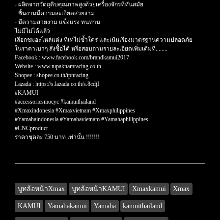
- ผลิตจากวัตถุดิบคุณภาพสูงด้วยเครื่องจักรที่ทันสมัย
- ชิ้นงานมีความละเอียดสวยงาม
- มีความสวยงาม แข็งแรง ทนทาน
ไม่มีไม่ได้แล้ว
เลือกชมอะไหล่แต่ง ที่เท่ไม่ซ้ำใคร และเน้นเรื่องมาตรฐานความปลอดภัย
ในราคาเบาๆ สั่งซื้อได้ หรือสอบถามรายละเอียดเพิ่มเติมที่........
Facebook : www.facebook.com/brandkamui2017
Website : www.tupaknamracing.co.th
Shopee : shopee.co.th/tpnracing
Lazada : https://s.lazada.co.th/s.8cdjI
#KAMUI
#accessoriesmocyc #kamuithailand
#Xmaxindonesia #Xmaxvietnam #Xmaxphilippines
#Yamahaindonesia #Yamahavietnam #Yamahaphilippines
#CNCproduct
ราคาชุดละ 750 บาท เท่านั้น !!!!!!!
บูทล้อหน้าXmax
บูทล้อหน้าKAMUI
Xmaxkamui
Xmax
KAMUI
Yamahakamui
Yamaha
kamuithailand