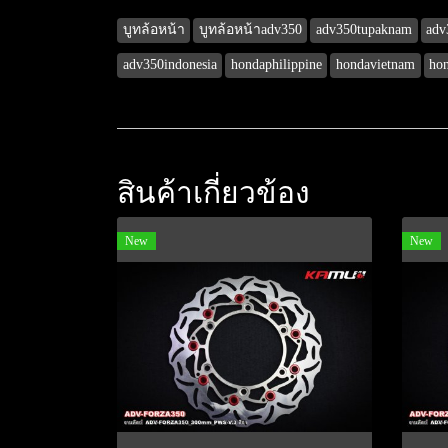
บูทล้อหน้า
บูทล้อหน้าadv350
adv350tupaknam
adv
adv350indonesia
hondaphilippine
hondavietnam
hon
สินค้าเกี่ยวข้อง
New
New