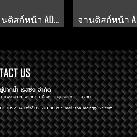
จานดิสก์หน้า ADV-350_FORZA-300-350_300 มิล PWS-V.2 สีชา
ษัท ตู่ปากน้ำ เรสซิ่ง จำกัด TUPAK
ู่ 1 ถ.แพรกษา ต.แพรกษา อ.เมืองฯ จ.สมุทรปราการ 10280 296 Moo
01-3092-94 แฟกซ์.02-701-3095 e-mail :
tpn-racing@live.com
Tel. 02-