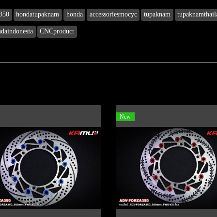
350
hondatupaknam
honda
accessoriesmocyc
tupaknam
tupaknamthail
daindonesia
CNCproduct
New