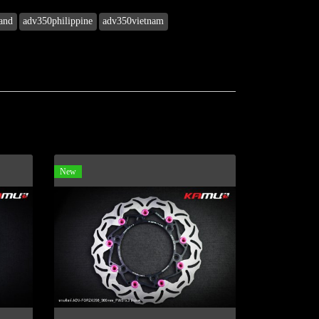
and
adv350philippine
adv350vietnam
New