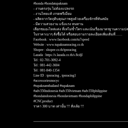
#honda #hondatupaknam
- งานตรงรุ่น ไม่ต้องแปลงรถ
- งานไทยแท้ เกรดพรีเมี่ยม
- ผลิตจากวัตถุดิบคุณภาพสูงด้วยเครื่องจักรที่ทันสมัย
- มีความสวยงาม แข็งแรง ทนทาน
เลือกชมอะไหล่แต่ง ที่เท่ไม่ซ้ำใคร และเน้นเรื่องมาตรฐานความป
ในราคาเบาๆ สั่งซื้อได้ หรือสอบถามรายละเอียดเพิ่มเติมที่........
Facebook : www.facebook.com/tu7speed
Website : www.tupaknamracing.co.th
Shopee : shopee.co.th/tpnracing
Lazada : https://s.lazada.co.th/s.8cdjI
Tel : 02-701-3092-4
Tel : 081-442-3604
Tel : 081-840-1354
Line ID : tpnracing , tpnracing1
#accessoriesmocyc
#tupaknamthailand #tupaknam
#adv350indonesia #adv350vietnam #adv350philippine
#hondaindonesia #hondavietnam #hondaphilippine
#CNCproduct
ราคา 300 บาท เท่านั้น !!! สั่งเล้ย !!!