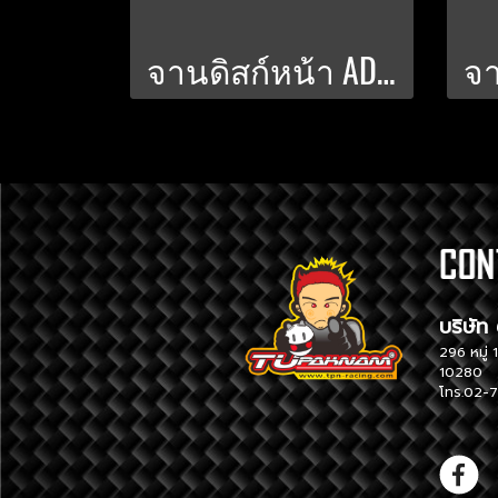
จานดิสก์หน้า ADV-350_FORZA-300-350_300 มิล PWS-V.3 สีชา
บริ
296 หม
10280
โทร.02-7