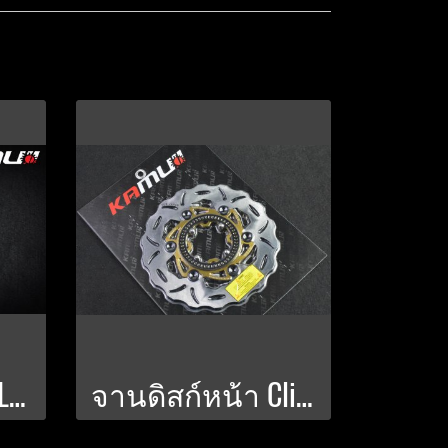
จานดิสก์หน้า CLICK 160 abs 256 มิล. KA 02
จานดิสก์หน้า Click-160 220 มิล. สำหรับใส่กับโช้คแต่ง Seven-Speed