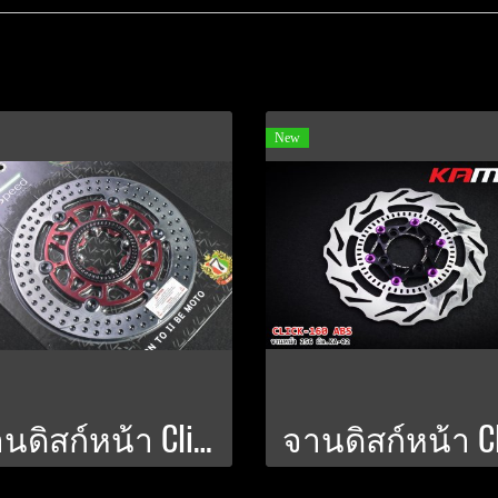
New
จานดิสก์หน้า Click-160 256 มิล. สำหรับใส่กับโช้คแต่ง Seven-Speed