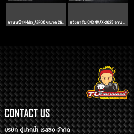
จานหน้าN-Max_AEROX ขนาด 267 มิล. TD-V.9.1
สวิงอาร์ม CNC NMAX-2025 จาน 230 มิล. ปั๊ม BB 2 Pot
บริษัท ตู่ปากน้ำ เรสซิ่ง จำกัด