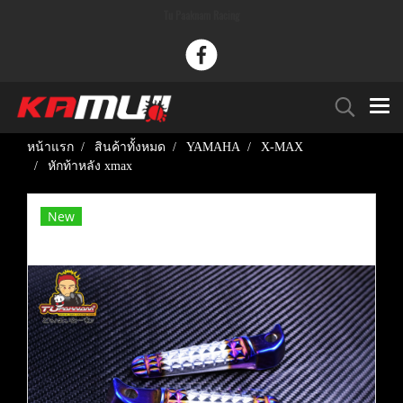
Tu Paaknam Racing
หน้าแรก
สินค้าทั้งหมด
YAMAHA
X-MAX
หักท้าหลัง xmax
New