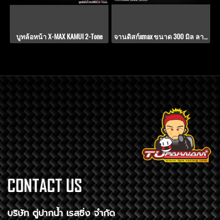
บูทล้อหน้า X-MAX KAMUI 2-Tone
จานดิสก์xmax ขนาด 300 มิล ลาย TD-V.9.1
บริษัท ตู่ปากน้ำ เรสซิ่ง จำกัด