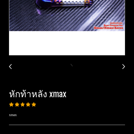
หักท้าหลัง xmax
xmax