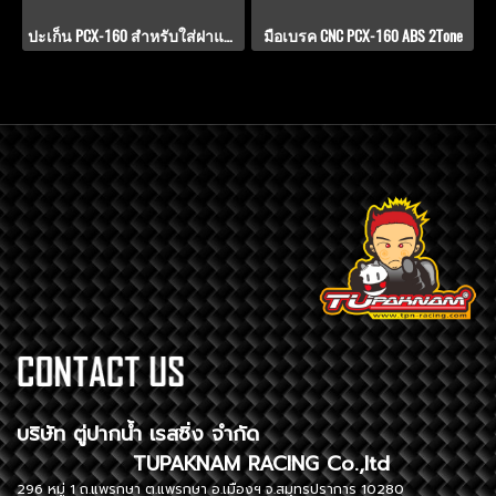
ปะเก็น PCX-160 สำหรับใส่ฝาแคร้ง KAMUI
มือเบรค CNC PCX-160 ABS 2Tone
บริษัท ตู่ปากน้ำ เรสซิ่ง จำกัด
TUPAKNAM RACING Co.,ltd
296 หมู่ 1 ถ.แพรกษา ต.แพรกษา อ.เมืองฯ จ.สมุทรปราการ 10280