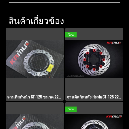
สินค้าเกี่ยวข้อง
New
จานดิสก์หน้า CT-125 ขนาด 220 มิล . V1
จานดิสก์หหลัง Honda CT-125 220 มิล. PWS-V.2
New