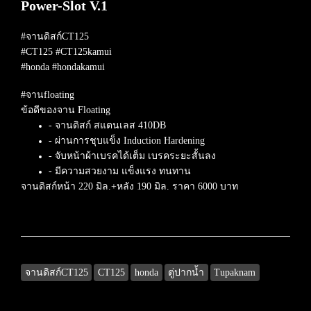
Power-Slot V.1
#จานดิสก์CT125
#CT125 #CT125kamui
#honda #hondakamui
#จานfloating
ข้อดีของจาน Floating
- จานดิสก์ สแตนเลส 410DB
- ผ่านการชุบแข็ง Induction Hardening
- จับหน้าผ้าเบรคได้เต็ม เบรคระยะสั้นลง
- มีความสวยงาม แข็งแรง ทนทาน
จานดิสก์หน้า 220 มิล.+หลัง 190 มิล. ราคา 6000 บาท
จานดิสก์CT125
CT125
honda
ตู่ปากน้ำ
Tupaknam