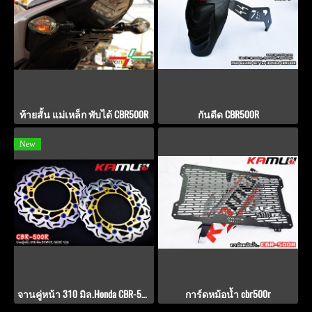
ท้ายสั้น แม่เหล็ก พับได้ CBR500R
กันดีด CBR500R
New
จานคู่หน้า 310 มิล.Honda CBR-500R POWER-SLOT V.3
การ์ดหม้อน้ำ cbr500r