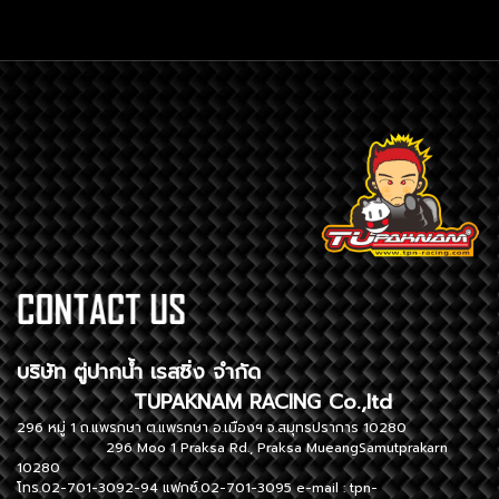
บริษัท ตู่ปากน้ำ เรสซิ่ง จำกัด
TUPAKNAM RACING Co.,ltd
296 หมู่ 1 ถ.แพรกษา ต.แพรกษา อ.เมืองฯ จ.สมุทรปราการ 10280
296 Moo 1 Praksa Rd., Praksa MueangSamutprakarn
10280
โทร.02-701-3092-94 แฟกซ์.02-701-3095 e-mail :
tpn-